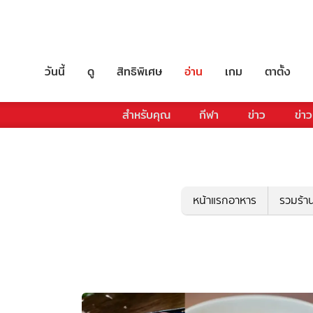
วันนี้
ดู
สิทธิพิเศษ
อ่าน
เกม
ตาตั้ง
สำหรับคุณ
กีฬา
ข่าว
ข่าว
หน้าแรกอาหาร
รวมร้า