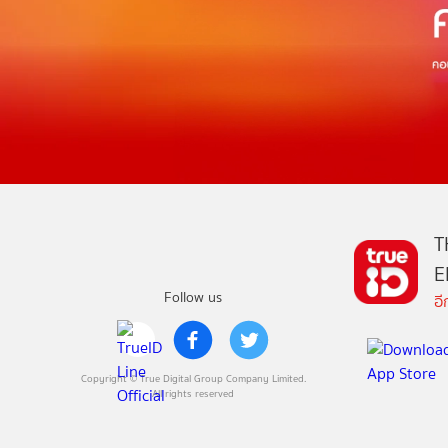
T
E
Follow us
อ
Copyright © True Digital Group Company Limited.
All rights reserved