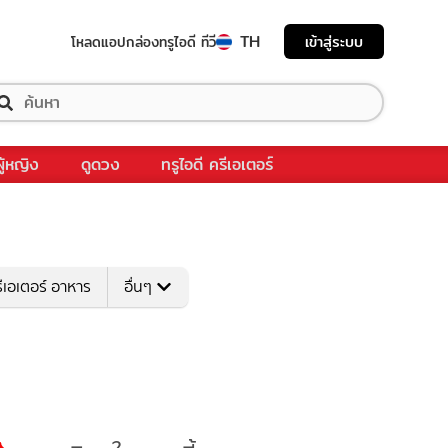
TH
เข้าสู่ระบบ
โหลดแอป
กล่องทรูไอดี ทีวี
ผู้หญิง
ดูดวง
ทรูไอดี ครีเอเตอร์
ีเอเตอร์ อาหาร
อื่นๆ