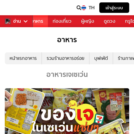
TH
เข้าสู่ระบบ
วงการเพลง
อ่าน
อาหาร
ท่องเที่ยว
ผู้หญิง
ดูดวง
ทรูไ
อาหาร
หน้าแรกอาหาร
รวมร้านอาหารอร่อย
บุฟเฟ่ต์
ร้านกา
อาหารเจเซเว่น