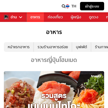
TH
เข้าสู่ระบบ
สารวงการเพลง
อ่าน
อาหาร
ท่องเที่ยว
ผู้หญิง
ดูดวง
ท
อาหาร
หน้าแรกอาหาร
รวมร้านอาหารอร่อย
บุฟเฟ่ต์
ร้านกา
อาหารญี่ปุ่นโฮมเมด