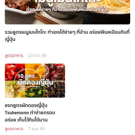
รวมสูตรเมนูเมนไทโกะ ทำเองได้ง่ายๆ ที่บ้าน อร่อยฟินเหมือนกินที่
ญี่ปุ่น
สูตรอาหาร
23 ก.ค. 69
แจกสูตรผักดองญี่ปุ่น
Tsukemono ทำง่ายกรอบ
อร่อย เก็บไว้กินได้นาน
สูตรอาหาร
7 เม.ย. 69