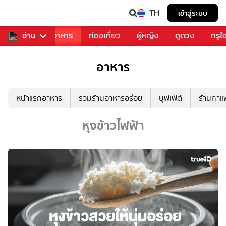
TH
เข้าสู่ระบบ
วงการเพลง
อ่าน
อาหาร
ท่องเที่ยว
ผู้หญิง
ดูดวง
ทรูไ
อาหาร
หน้าแรกอาหาร
รวมร้านอาหารอร่อย
บุฟเฟ่ต์
ร้านกา
หุงข้าวไฟฟ้า