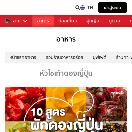
TH
เข้าสู่ระบบ
สารวงการเพลง
อ่าน
อาหาร
ท่องเที่ยว
ผู้หญิง
ดูดวง
ท
อาหาร
หน้าแรกอาหาร
รวมร้านอาหารอร่อย
บุฟเฟ่ต์
ร้านกา
หัวไชเท้าดองญี่ปุ่น