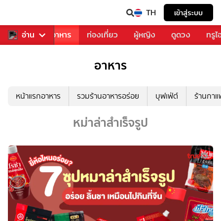
TH
เข้าสู่ระบบ
วงการเพลง
อ่าน
อาหาร
ท่องเที่ยว
ผู้หญิง
ดูดวง
ทรูไ
อาหาร
หน้าแรกอาหาร
รวมร้านอาหารอร่อย
บุฟเฟ่ต์
ร้านกา
หม่าล่าสำเร็จรูป