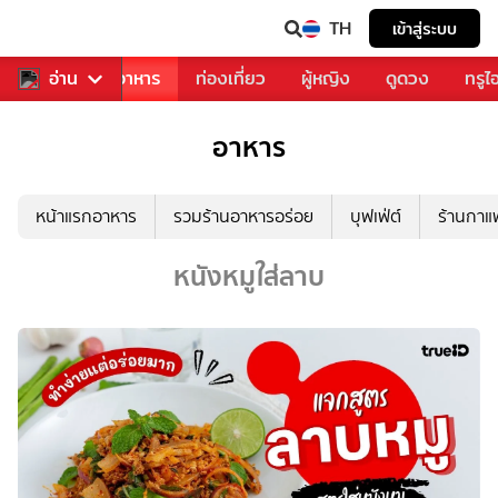
TH
เข้าสู่ระบบ
วงการเพลง
อ่าน
อาหาร
ท่องเที่ยว
ผู้หญิง
ดูดวง
ทรูไ
อาหาร
หน้าแรกอาหาร
รวมร้านอาหารอร่อย
บุฟเฟ่ต์
ร้านกา
หนังหมูใส่ลาบ