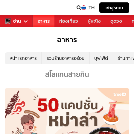
TH
เข้าสู่ระบบ
สารวงการเพลง
อ่าน
อาหาร
ท่องเที่ยว
ผู้หญิง
ดูดวง
ท
อาหาร
หน้าแรกอาหาร
รวมร้านอาหารอร่อย
บุฟเฟ่ต์
ร้านกา
สโลแกนสายกิน