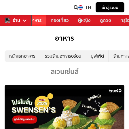
TH
เข้าสู่ระบบ
วงการเพลง
อ่าน
อาหาร
ท่องเที่ยว
ผู้หญิง
ดูดวง
ทรูไ
อาหาร
หน้าแรกอาหาร
รวมร้านอาหารอร่อย
บุฟเฟ่ต์
ร้านกา
สเวนเซ่นส์