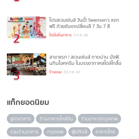
โปรสเวนเซ่นส์ วันนี้! Swensen's แจก
ฟรี ถ้วยซันเดเปลี่ยนสี 7 วัน 7 สี
2
โปรโมชั่นอาหาร
3 ก.ค. 66
สาขาแรก ! สเวนเซ่นส์ กาดน่าน นั่งฟิ
นกินไอศครีม ในบรรยากาศสไตล์ไทลื้อ
3
ร้านขนม
30 ก.ค. 63
แท็กยอดนิยม
สูตรอาหาร
ร้านอาหารใกล้ฉัน
ร้านอาหารกรุงเทพ
รวมร้านอาหาร
กรุงเทพ
ฟู้ดทิปส์
อาหารไทย