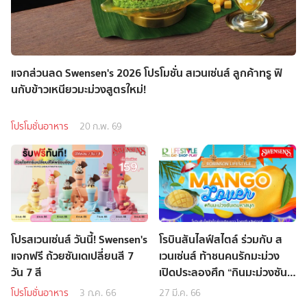
แจกส่วนลด Swensen's 2026 โปรโมชั่น สเวนเซ่นส์ ลูกค้าทรู ฟิ
นกับข้าวเหนียวมะม่วงสูตรใหม่!
โปรโมชั่นอาหาร
20 ก.พ. 69
โปรสเวนเซ่นส์ วันนี้! Swensen's
โรบินสันไลฟ์สไตล์ ร่วมกับ ส
แจกฟรี ถ้วยซันเดเปลี่ยนสี 7
เวนเซ่นส์ ท้าชนคนรักมะม่วง
วัน 7 สี
เปิดประลองศึก “กินมะม่วงซัน
เด มหาสนุก” สาดความสุขรับ
โปรโมชั่นอาหาร
3 ก.ค. 66
27 มี.ค. 66
ซัมเมอร์