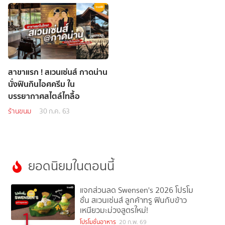
สาขาแรก ! สเวนเซ่นส์ กาดน่าน
นั่งฟินกินไอศครีม ใน
บรรยากาศสไตล์ไทลื้อ
ร้านขนม
30 ก.ค. 63
ยอดนิยมในตอนนี้
แจกส่วนลด Swensen's 2026 โปรโม
ชั่น สเวนเซ่นส์ ลูกค้าทรู ฟินกับข้าว
เหนียวมะม่วงสูตรใหม่!
1
โปรโมชั่นอาหาร
20 ก.พ. 69