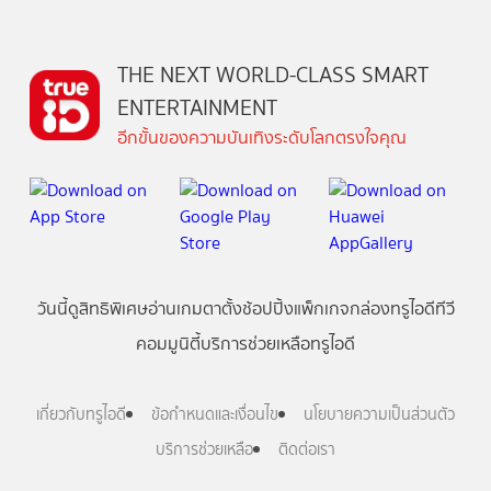
THE NEXT WORLD-CLASS SMART
ENTERTAINMENT
อีกขั้นของความบันเทิงระดับโลกตรงใจคุณ
วันนี้
ดู
สิทธิพิเศษ
อ่าน
เกม
ตาตั้ง
ช้อปปิ้ง
แพ็กเกจ
กล่องทรูไอดีทีวี
คอมมูนิตี้
บริการช่วยเหลือทรูไอดี
เกี่ยวกับทรูไอดี
ข้อกำหนดและเงื่อนไข
นโยบายความเป็นส่วนตัว
บริการช่วยเหลือ
ติดต่อเรา