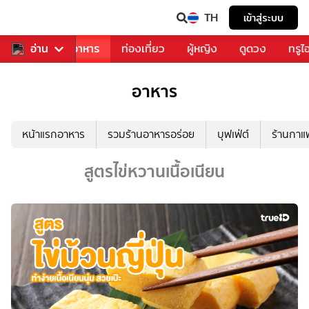
TH
เข้าสู่ระบบ
วงการเพลง
อ่าน
อาหาร
ท่องเที่ยว
ผู้หญิง
ดูดวง
ทรูไ
อาหาร
หน้าแรกอาหาร
รวมร้านอาหารอร่อย
บุฟเฟ่ต์
ร้านกา
สูตรไข่หวานเนื้อเนียน