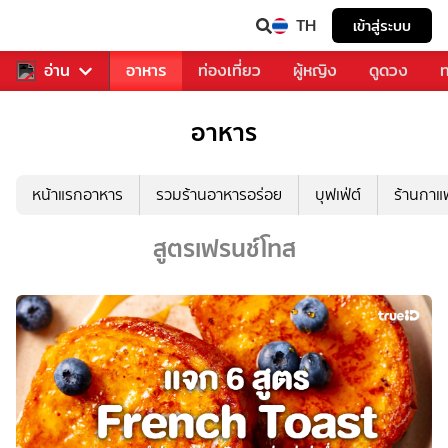
TH
เข้าสู่ระบบ
สารวงการเพลง
อ่าน
อาหาร
ท่องเที่ยว
ผู้หญิง
ดูดวง
ท
อาหาร
หน้าแรกอาหาร
รวมร้านอาหารอร่อย
บุฟเฟ่ต์
ร้านกา
สูตรเฟรนช์โทส