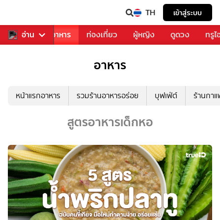
TH
เข้าสู่ระบบ
วงการเพลง
อ่าน
อาหาร
ท่องเที่ยว
ผู้หญิง
ดูดวง
ทรูไ
อาหาร
หน้าแรกอาหาร
รวมร้านอาหารอร่อย
บุฟเฟ่ต์
ร้านกา
สูตรอาหารเด็กหอ