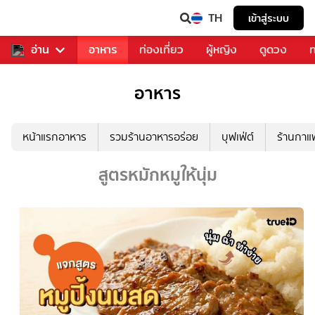
TH
เข้าสู่ระบบ
สารวงการเพลง
อ่าน
อาหาร
ท่องเที่ยว
ผู้หญิง
ดูดวง
ท
อาหาร
หน้าแรกอาหาร
รวมร้านอาหารอร่อย
บุฟเฟ่ต์
ร้านกา
สูตรหมักหมูให้นุ่ม