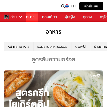
TH
เข้าสู่ระบบ
วงการเพลง
อ่าน
อาหาร
ท่องเที่ยว
ผู้หญิง
ดูดวง
ทรูไ
อาหาร
หน้าแรกอาหาร
รวมร้านอาหารอร่อย
บุฟเฟ่ต์
ร้านกา
สูตรลับความอร่อย