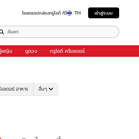
TH
เข้าสู่ระบบ
โหลดแอป
กล่องทรูไอดี ทีวี
ผู้หญิง
ดูดวง
ทรูไอดี ครีเอเตอร์
ีเอเตอร์ อาหาร
อื่นๆ