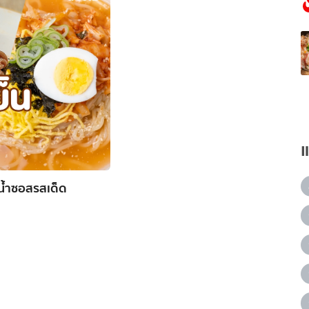
ำน้ำซอสรสเด็ด