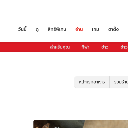
วันนี้
ดู
สิทธิพิเศษ
อ่าน
เกม
ตาตั้ง
สำหรับคุณ
กีฬา
ข่าว
ข่าว
หน้าแรกอาหาร
รวมร้า