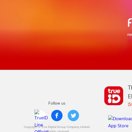
T
E
Follow us
อ
Copyright © True Digital Group Company Limited.
All rights reserved