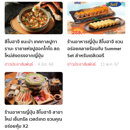
สึโบฮาจิ แนะนำ เทศกาลปูทา
ร้านอาหารญี่ปุ่น สึโบฮาจิ ชวน
ราบะ ราชาแห่งปูฮอกไกโด สด
อร่อยคลายร้อนกับ Summer
ใหม่ส่งตรงจากญี่ปุ่น
Set สำหรับเดลิเวอรี
ข่าวประชาสัมพันธ์
4 มี.ค. 68
ข่าวประชาสัมพันธ์
11 พ.ค. 67
ร้านอาหารญี่ปุ่น สึโบฮาจิ สาขา
ใหม่ เซ็นทรัล เวสต์เกต ชวนคุณ
อร่อยคุ้ม X2