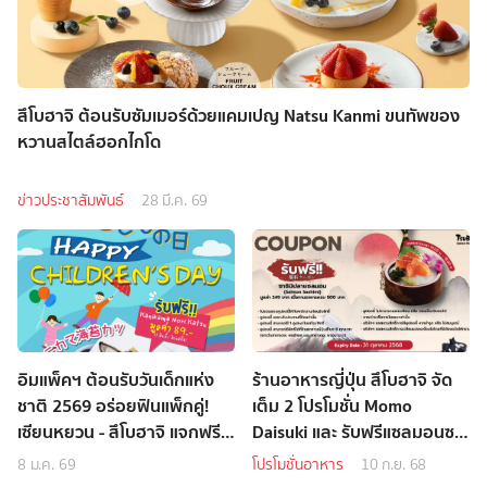
สึโบฮาจิ ต้อนรับซัมเมอร์ด้วยแคมเปญ Natsu Kanmi ขนทัพของ
หวานสไตล์ฮอกไกโด
ข่าวประชาสัมพันธ์
28 มี.ค. 69
อิมแพ็คฯ ต้อนรับวันเด็กแห่ง
ร้านอาหารญี่ปุ่น สึโบฮาจิ จัด
ชาติ 2569 อร่อยฟินแพ็กคู่!
เต็ม 2 โปรโมชั่น Momo
เซียนหยวน - สึโบฮาจิ แจกฟรี
Daisuki และ รับฟรีแซลมอนซา
เมนูเด็ด
ชิมิ ต้อนรับเดือนกันยายน
8 ม.ค. 69
โปรโมชั่นอาหาร
10 ก.ย. 68