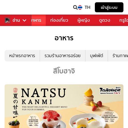
TH
เข้าสู่ระบบ
วงการเพลง
อ่าน
อาหาร
ท่องเที่ยว
ผู้หญิง
ดูดวง
ทรูไ
อาหาร
หน้าแรกอาหาร
รวมร้านอาหารอร่อย
บุฟเฟ่ต์
ร้านกา
สึโบฮาจิ