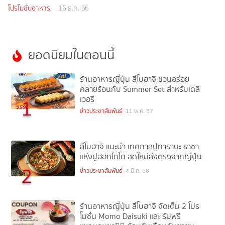
โปรโมชั่นอาหาร
16 ธ.ค. 66
ยอดนิยมในตอนนี้
ร้านอาหารญี่ปุ่น สึโบฮาจิ ชวนอร่อย
คลายร้อนกับ Summer Set สำหรับเดลิ
เวอรี
1
ข่าวประชาสัมพันธ์
11 พ.ค. 67
สึโบฮาจิ แนะนำ เทศกาลปูทาราบะ ราชา
แห่งปูฮอกไกโด สดใหม่ส่งตรงจากญี่ปุ่น
2
ข่าวประชาสัมพันธ์
4 มี.ค. 68
ร้านอาหารญี่ปุ่น สึโบฮาจิ จัดเต็ม 2 โปร
โมชั่น Momo Daisuki และ รับฟรี