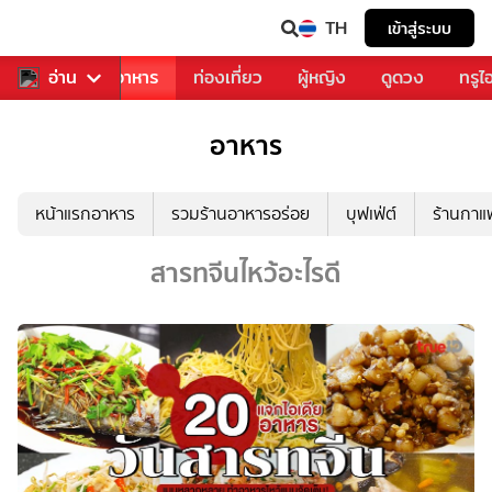
TH
เข้าสู่ระบบ
วงการเพลง
อ่าน
อาหาร
ท่องเที่ยว
ผู้หญิง
ดูดวง
ทรูไ
อาหาร
หน้าแรกอาหาร
รวมร้านอาหารอร่อย
บุฟเฟ่ต์
ร้านกา
สารทจีนไหว้อะไรดี