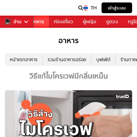
TH
เข้าสู่ระบบ
วงการเพลง
อ่าน
อาหาร
ท่องเที่ยว
ผู้หญิง
ดูดวง
ทรูไ
อาหาร
หน้าแรกอาหาร
รวมร้านอาหารอร่อย
บุฟเฟ่ต์
ร้านกา
วิธีแก้ไมโครเวฟมีกลิ่นเหม็น