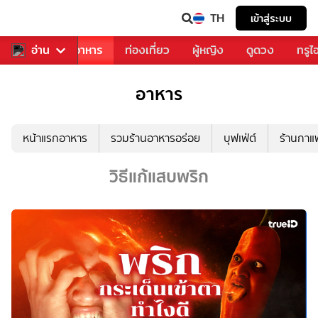
TH
เข้าสู่ระบบ
วงการเพลง
อ่าน
อาหาร
ท่องเที่ยว
ผู้หญิง
ดูดวง
ทรูไ
อาหาร
หน้าแรกอาหาร
รวมร้านอาหารอร่อย
บุฟเฟ่ต์
ร้านกา
วิธีแก้แสบพริก