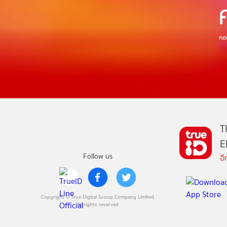
T
E
Follow us
อ
Copyright © True Digital Group Company Limited.
All rights reserved