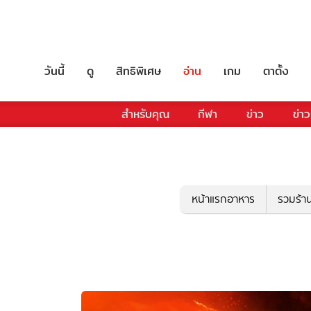
วันนี้
ดู
สิทธิพิเศษ
อ่าน
เกม
ตาตั้ง
สำหรับคุณ
กีฬา
ข่าว
ข่าว
หน้าแรกอาหาร
รวมร้า