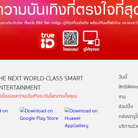
วันนี้
HE NEXT WORLD-CLASS SMART
NTERTAINMENT
สิทธิพิเศษ
ีกขั้นของความบันเทิงระดับโลกตรงใจคุณ
เกม
ช้อปปิ้ง
กล่องทรูไอ
บริการช่ว