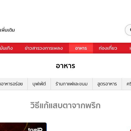
เพิ่มเติม
บันเทิง
ข่าวสารวงการเพลง
อาหาร
ท่องเที่ยว
อาหาร
นอาหารอร่อย
บุฟเฟ่ต์
ร้านกาแฟและขนม
สูตรอาหาร
คร
วิธีแก้แสบตาจากพริก