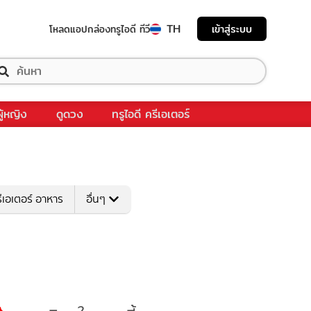
TH
เข้าสู่ระบบ
โหลดแอป
กล่องทรูไอดี ทีวี
ผู้หญิง
ดูดวง
ทรูไอดี ครีเอเตอร์
ีเอเตอร์ อาหาร
อื่นๆ