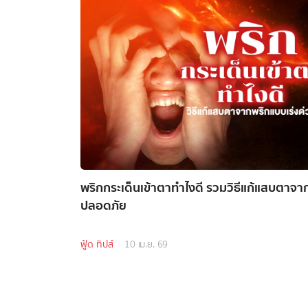
พริกกระเด็นเข้าตาทำไงดี รวมวิธีแก้แสบตาจา
ปลอดภัย
ฟู้ด ทิปส์
10 เม.ย. 69