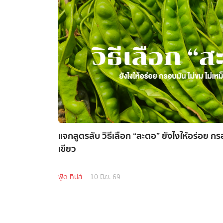
แจกสูตรลับ วิธีเลือก “สะตอ” ยังไงให้อร่อย กรอ
เขียว
ฟู้ด ทิปส์
10 มิ.ย. 69