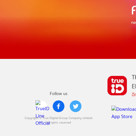
T
E
Follow us
อ
Copyright © True Digital Group Company Limited.
All rights reserved