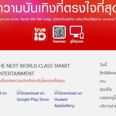
วันนี้
HE NEXT WORLD-CLASS SMART
NTERTAINMENT
สิทธิพิเศษ
ีกขั้นของความบันเทิงระดับโลกตรงใจคุณ
เกม
ช้อปปิ้ง
กล่องทรูไอ
บริการช่ว