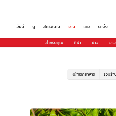
วันนี้
ดู
สิทธิพิเศษ
อ่าน
เกม
ตาตั้ง
สำหรับคุณ
กีฬา
ข่าว
ข่าว
หน้าแรกอาหาร
รวมร้า