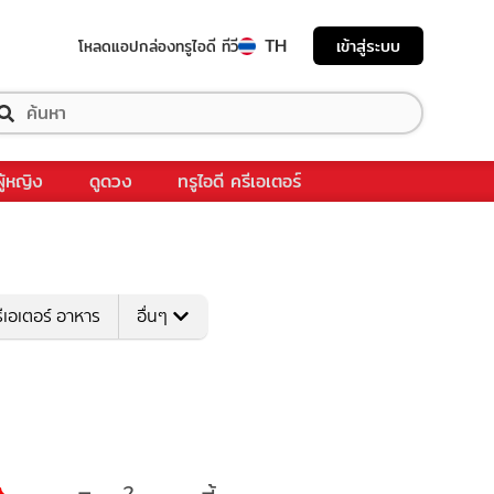
TH
เข้าสู่ระบบ
โหลดแอป
กล่องทรูไอดี ทีวี
ผู้หญิง
ดูดวง
ทรูไอดี ครีเอเตอร์
ีเอเตอร์ อาหาร
อื่นๆ