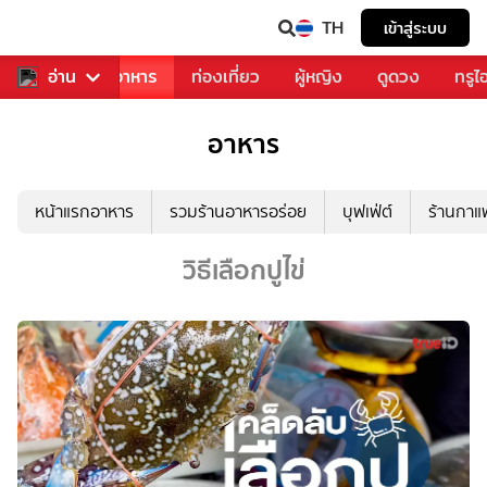
TH
เข้าสู่ระบบ
วงการเพลง
อ่าน
อาหาร
ท่องเที่ยว
ผู้หญิง
ดูดวง
ทรูไ
อาหาร
หน้าแรกอาหาร
รวมร้านอาหารอร่อย
บุฟเฟ่ต์
ร้านกา
วิธีเลือกปูไข่