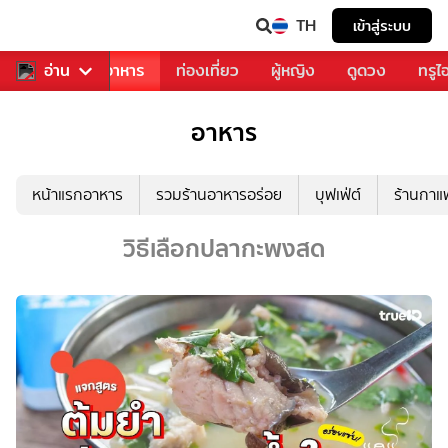
TH
เข้าสู่ระบบ
วงการเพลง
อ่าน
อาหาร
ท่องเที่ยว
ผู้หญิง
ดูดวง
ทรูไ
อาหาร
หน้าแรกอาหาร
รวมร้านอาหารอร่อย
บุฟเฟ่ต์
ร้านกา
วิธีเลือกปลากะพงสด