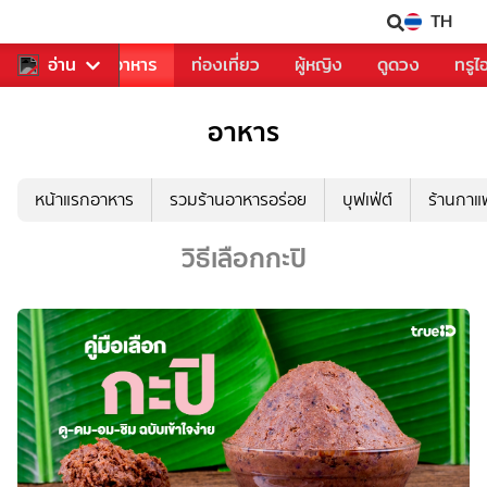
TH
เข้าสู่ระบบ
สารวงการเพลง
อ่าน
อาหาร
ท่องเที่ยว
ผู้หญิง
ดูดวง
ท
อาหาร
หน้าแรกอาหาร
รวมร้านอาหารอร่อย
บุฟเฟ่ต์
ร้านกา
วิธีเลือกกะปิ