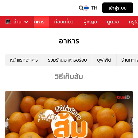
TH
เข้าสู่ระบบ
วงการเพลง
อ่าน
อาหาร
ท่องเที่ยว
ผู้หญิง
ดูดวง
ทรูไ
อาหาร
หน้าแรกอาหาร
รวมร้านอาหารอร่อย
บุฟเฟ่ต์
ร้านกา
วิธีเก็บส้ม