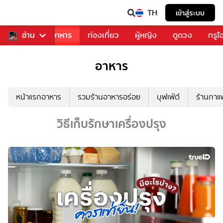
TH
เข้าสู่ระบบ
วงการเพลง
อ่าน
อาหาร
ท่องเที่ยว
ผู้หญิง
ดูดวง
ทรูไ
อาหาร
หน้าแรกอาหาร
รวมร้านอาหารอร่อย
บุฟเฟ่ต์
ร้านกา
วิธีเก็บรักษาเครื่องปรุง