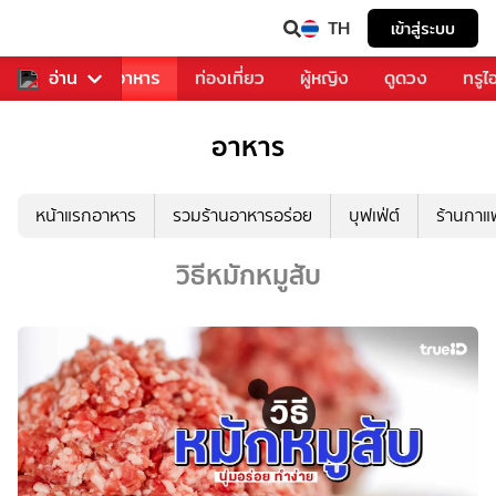
TH
เข้าสู่ระบบ
วงการเพลง
อ่าน
อาหาร
ท่องเที่ยว
ผู้หญิง
ดูดวง
ทรูไ
อาหาร
หน้าแรกอาหาร
รวมร้านอาหารอร่อย
บุฟเฟ่ต์
ร้านกา
วิธีหมักหมูสับ