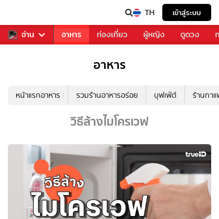
TH
เข้าสู่ระบบ
สารวงการเพลง
อ่าน
อาหาร
ท่องเที่ยว
ผู้หญิง
ดูดวง
ท
อาหาร
หน้าแรกอาหาร
รวมร้านอาหารอร่อย
บุฟเฟ่ต์
ร้านกา
วิธีล้างไมโครเวฟ