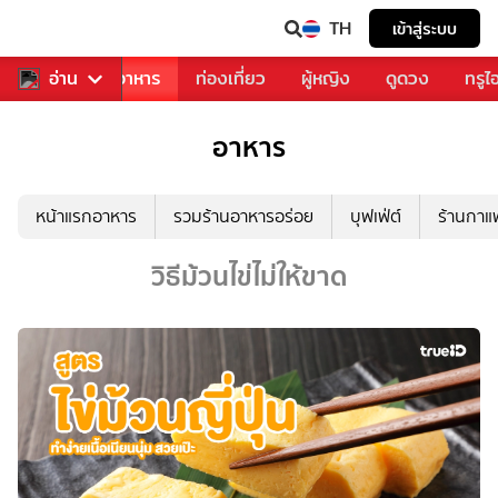
TH
เข้าสู่ระบบ
วงการเพลง
อ่าน
อาหาร
ท่องเที่ยว
ผู้หญิง
ดูดวง
ทรูไ
อาหาร
หน้าแรกอาหาร
รวมร้านอาหารอร่อย
บุฟเฟ่ต์
ร้านกา
วิธีม้วนไข่ไม่ให้ขาด