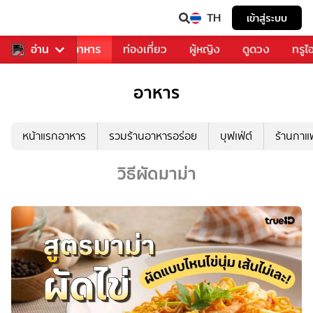
TH
เข้าสู่ระบบ
วงการเพลง
อ่าน
อาหาร
ท่องเที่ยว
ผู้หญิง
ดูดวง
ทรูไ
อาหาร
หน้าแรกอาหาร
รวมร้านอาหารอร่อย
บุฟเฟ่ต์
ร้านกา
วิธีผัดมาม่า