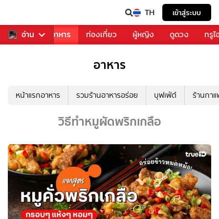
TH
เข้าสู่ระบบ
วงการเพลง
อ่าน
อาหาร
ท่องเที่ยว
ผู้หญิง
ดูดวง
ทรูไ
อาหาร
หน้าแรกอาหาร
รวมร้านอาหารอร่อย
บุฟเฟ่ต์
ร้านกา
วิธีทำหมูผัดพริกเกลือ