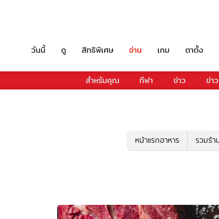
วันนี้
ดู
สิทธิพิเศษ
อ่าน
เกม
ตาตั้ง
สำหรับคุณ
กีฬา
ข่าว
ข่าว
หน้าแรกอาหาร
รวมร้า