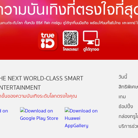
วันนี้
HE NEXT WORLD-CLASS SMART
NTERTAINMENT
สิทธิพิเศษ
ีกขั้นของความบันเทิงระดับโลกตรงใจคุณ
เกม
ช้อปปิ้ง
กล่องทรูไอ
บริการช่ว