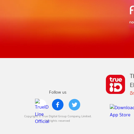
T
E
Follow us
อ
Copyright © True Digital Group Company Limited.
All rights reserved