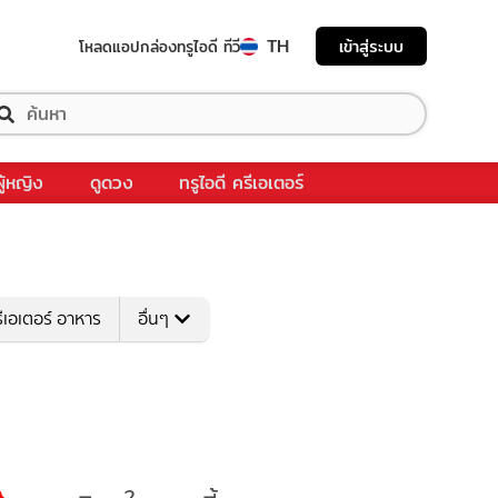
TH
เข้าสู่ระบบ
โหลดแอป
กล่องทรูไอดี ทีวี
ผู้หญิง
ดูดวง
ทรูไอดี ครีเอเตอร์
ีเอเตอร์ อาหาร
อื่นๆ