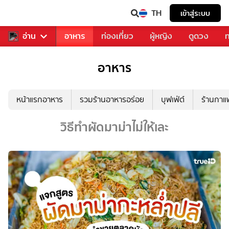
TH
เข้าสู่ระบบ
สารวงการเพลง
อ่าน
อาหาร
ท่องเที่ยว
ผู้หญิง
ดูดวง
ท
อาหาร
หน้าแรกอาหาร
รวมร้านอาหารอร่อย
บุฟเฟ่ต์
ร้านกา
วิธีทำผัดมาม่าไม่ให้เละ