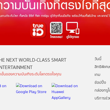
วันนี้
HE NEXT WORLD-CLASS SMART
NTERTAINMENT
สิทธิพิเศษ
ีกขั้นของความบันเทิงระดับโลกตรงใจคุณ
เกม
ช้อปปิ้ง
กล่องทรูไอ
บริการช่ว