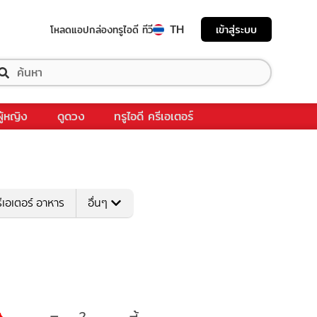
TH
เข้าสู่ระบบ
โหลดแอป
กล่องทรูไอดี ทีวี
ผู้หญิง
ดูดวง
ทรูไอดี ครีเอเตอร์
ีเอเตอร์ อาหาร
อื่นๆ