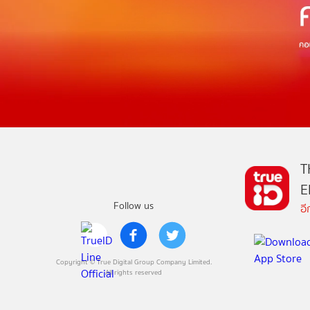
T
E
Follow us
อ
Copyright © True Digital Group Company Limited.
All rights reserved