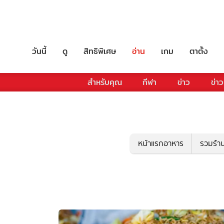
วันนี้
ดู
สิทธิพิเศษ
อ่าน
เกม
ตาตั้ง
สำหรับคุณ
กีฬา
ข่าว
ข่าว
หน้าแรกอาหาร
รวมร้า