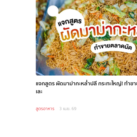
แจกสูตร ผัดมาม่ากะหล่ำปลี กระทะใหญ่! ทำขาย
เละ
สูตรอาหาร
3 เม.ย. 69