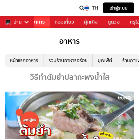
TH
เข้าสู่ระบบ
วงการเพลง
อ่าน
อาหาร
ท่องเที่ยว
ผู้หญิง
ดูดวง
ทรูไ
อาหาร
หน้าแรกอาหาร
รวมร้านอาหารอร่อย
บุฟเฟ่ต์
ร้านกา
วิธีทำต้มยำปลากะพงน้ำใส