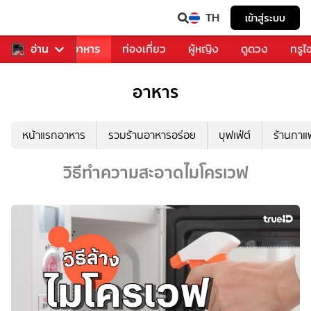
TH
เข้าสู่ระบบ
วงการเพลง
อ่าน
อาหาร
ท่องเที่ยว
ผู้หญิง
ดูดวง
ทรูไ
อาหาร
หน้าแรกอาหาร
รวมร้านอาหารอร่อย
บุฟเฟ่ต์
ร้านกา
วิธีทำความสะอาดไมโครเวฟ