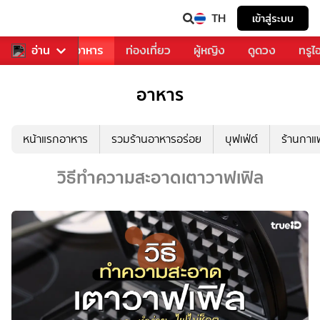
TH
เข้าสู่ระบบ
วงการเพลง
อ่าน
อาหาร
ท่องเที่ยว
ผู้หญิง
ดูดวง
ทรูไ
อาหาร
หน้าแรกอาหาร
รวมร้านอาหารอร่อย
บุฟเฟ่ต์
ร้านกา
วิธีทำความสะอาดเตาวาฟเฟิล