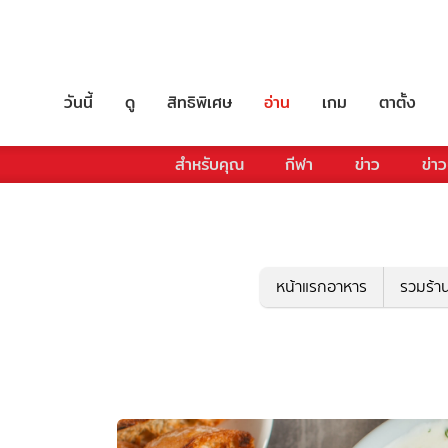
วันนี้
ดู
สิทธิพิเศษ
อ่าน
เกม
ตาตั้ง
สำหรับคุณ
กีฬา
ข่าว
ข่าว
หน้าแรกอาหาร
รวมร้า