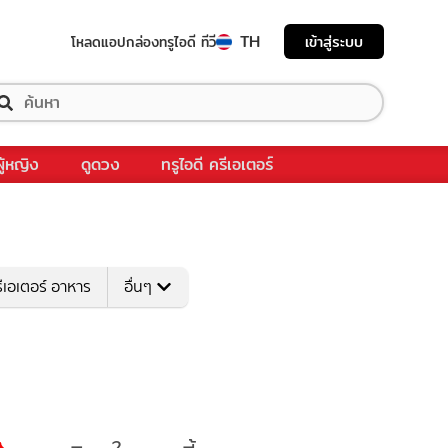
TH
เข้าสู่ระบบ
โหลดแอป
กล่องทรูไอดี ทีวี
ผู้หญิง
ดูดวง
ทรูไอดี ครีเอเตอร์
ีเอเตอร์ อาหาร
อื่นๆ