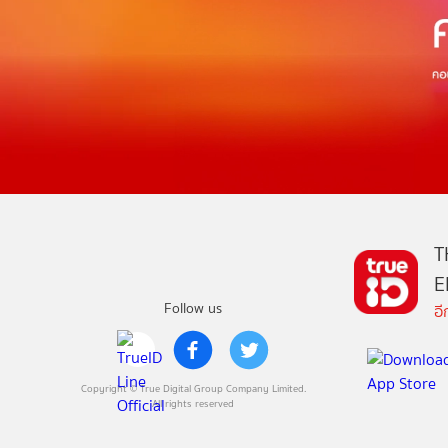
T
E
Follow us
อ
Copyright © True Digital Group Company Limited.
All rights reserved