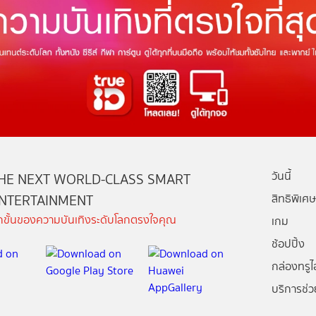
วันนี้
HE NEXT WORLD-CLASS SMART
NTERTAINMENT
สิทธิพิเศษ
ีกขั้นของความบันเทิงระดับโลกตรงใจคุณ
เกม
ช้อปปิ้ง
กล่องทรูไอ
บริการช่ว