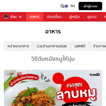
TH
เข้าสู่ระบบ
สารวงการเพลง
อ่าน
อาหาร
ท่องเที่ยว
ผู้หญิง
ดูดวง
ท
อาหาร
หน้าแรกอาหาร
รวมร้านอาหารอร่อย
บุฟเฟ่ต์
ร้านกา
วิธีต้มหนังหมูให้นุ่ม