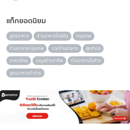
แท็กยอดนิยม
สูตรอาหาร
ร้านอาหารใกล้ฉัน
กรุงเทพ
ร้านอาหารกรุงเทพ
รวมร้านอาหาร
ฟู้ดทิปส์
อาหารไทย
เมนูสร้างอาชีพ
ร้านอาหารในห้าง
สูตรอาหารทำง่าย