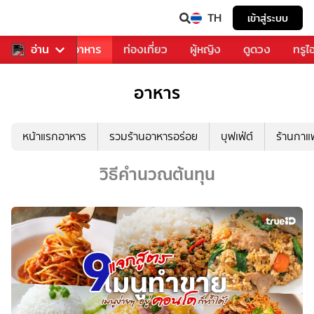
TH
เข้าสู่ระบบ
วงการเพลง
อ่าน
อาหาร
ท่องเที่ยว
ผู้หญิง
ดูดวง
ทรูไ
อาหาร
หน้าแรกอาหาร
รวมร้านอาหารอร่อย
บุฟเฟ่ต์
ร้านกา
วิธีคำนวณต้นทุน