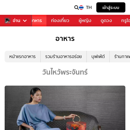
TH
เข้าสู่ระบบ
วงการเพลง
อ่าน
อาหาร
ท่องเที่ยว
ผู้หญิง
ดูดวง
ทรูไ
อาหาร
หน้าแรกอาหาร
รวมร้านอาหารอร่อย
บุฟเฟ่ต์
ร้านกา
วันไหว้พระจันทร์