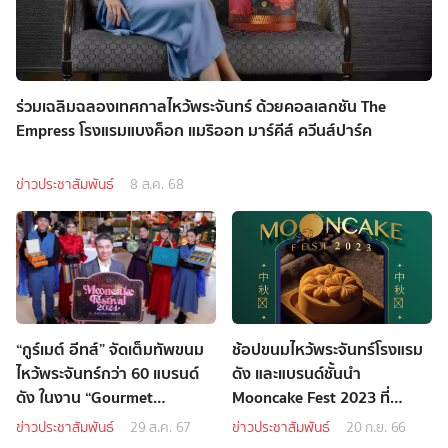
ร่วมเฉลิมฉลองเทศกาลไหว้พระจันทร์ ด้วยคอลเลกชัน The
Empress โรงแรมแบงค็อก แมริออท มาร์คีส์ ควีนส์ปาร์ค
ข่าวประชาสัมพันธ์
8 ส.ค. 68
“กูร์เมต์ อีทส์” จัดเต็มทัพขนม
ช้อปขนมไหว้พระจันทร์โรงแรม
ไหว้พระจันทร์กว่า 60 แบรนด์
ดัง และแบรนด์ชั้นนำ
ดัง ในงาน “Gourmet
Mooncake Fest 2023 ที่
Mooncake Festival 2024”
เซ็นทรัล
ข่าวประชาสัมพันธ์
29 ส.ค. 67
ข่าวประชาสัมพันธ์
20 ก.ย. 66
พร้อมเผยเคล็ดลับการไหว้พะ