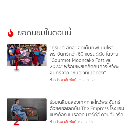
จันทร์จาก “หมอไวท์เปิดดวง”
ยอดนิยมในตอนนี้
“กูร์เมต์ อีทส์” จัดเต็มทัพขนมไหว้
พระจันทร์กว่า 60 แบรนด์ดัง ในงาน
“Gourmet Mooncake Festival
1
2024” พร้อมเผยเคล็ดลับการไหว้พะ
จันทร์จาก “หมอไวท์เปิดดวง”
ข่าวประชาสัมพันธ์
29 ส.ค. 67
ร่วมเฉลิมฉลองเทศกาลไหว้พระจันทร์
ด้วยคอลเลกชัน The Empress โรงแรม
แบงค็อก แมริออท มาร์คีส์ ควีนส์ปาร์ค
2
ข่าวประชาสัมพันธ์
8 ส.ค. 68