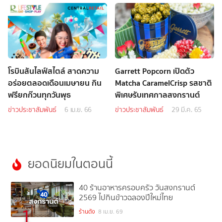
โรบินสันไลฟ์สไตล์ สาดความ
Garrett Popcorn เปิดตัว
อร่อยตลอดเดือนเมษายน กิน
Matcha CaramelCrisp รสชาติ
ฟรียกก๊วนทุกวันพุธ
พิเศษรับเทศกาลสงกรานต์
ข่าวประชาสัมพันธ์
6 เม.ย. 66
ข่าวประชาสัมพันธ์
29 มี.ค. 65
ยอดนิยมในตอนนี้
40 ร้านอาหารครอบครัว วันสงกรานต์
2569 ไปกินข้าวฉลองปีใหม่ไทย
1
ร้านดัง
8 เม.ย. 69