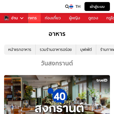
TH
เข้าสู่ระบบ
วงการเพลง
อ่าน
อาหาร
ท่องเที่ยว
ผู้หญิง
ดูดวง
ทรูไ
อาหาร
หน้าแรกอาหาร
รวมร้านอาหารอร่อย
บุฟเฟ่ต์
ร้านกา
วันสงกรานต์