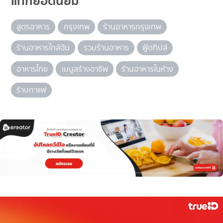
แท็กยอดนิยม
สูตรอาหาร
กรุงเทพ
ร้านอาหารกรุงเทพ
ร้านอาหารใกล้ฉัน
รวมร้านอาหาร
ฟู้ดทิปส์
อาหารไทย
เมนูสร้างอาชีพ
ร้านอาหารในห้าง
ร้านกาแฟ