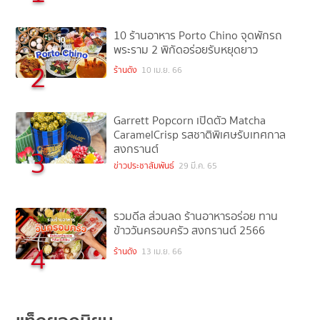
10 ร้านอาหาร Porto Chino จุดพักรถ
พระราม 2 พิกัดอร่อยรับหยุดยาว
2
ร้านดัง
10 เม.ย. 66
Garrett Popcorn เปิดตัว Matcha
CaramelCrisp รสชาติพิเศษรับเทศกาล
สงกรานต์
3
ข่าวประชาสัมพันธ์
29 มี.ค. 65
รวมดีล ส่วนลด ร้านอาหารอร่อย ทาน
ข้าววันครอบครัว สงกรานต์ 2566
4
ร้านดัง
13 เม.ย. 66