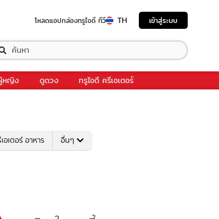
TH
เข้าสู่ระบบ
โหลดแอป
กล่องทรูไอดี ทีวี
ผู้หญิง
ดูดวง
ทรูไอดี ครีเอเตอร์
ีเอเตอร์ อาหาร
อื่นๆ