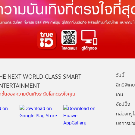
วันนี้
HE NEXT WORLD-CLASS SMART
NTERTAINMENT
สิทธิพิเศษ
ีกขั้นของความบันเทิงระดับโลกตรงใจคุณ
เกม
ช้อปปิ้ง
กล่องทรูไอ
บริการช่ว