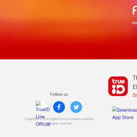
T
E
Follow us
อ
Copyright © True Digital Group Company Limited.
All rights reserved