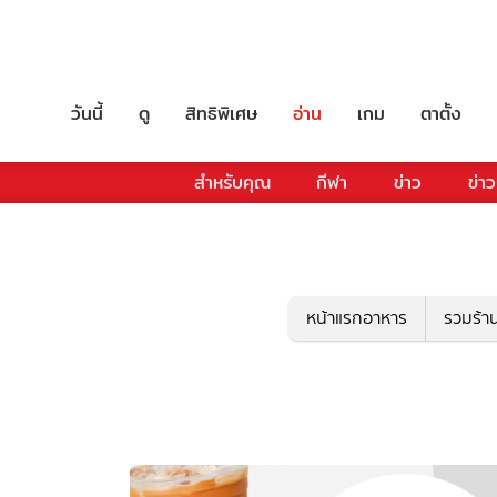
วันนี้
ดู
สิทธิพิเศษ
อ่าน
เกม
ตาตั้ง
สำหรับคุณ
กีฬา
ข่าว
ข่าว
หน้าแรกอาหาร
รวมร้า