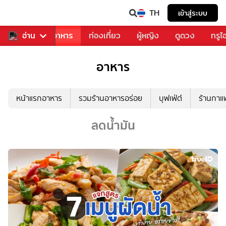
TH
เข้าสู่ระบบ
วงการเพลง
อ่าน
อาหาร
ท่องเที่ยว
ผู้หญิง
ดูดวง
ทรูไ
อาหาร
หน้าแรกอาหาร
รวมร้านอาหารอร่อย
บุฟเฟ่ต์
ร้านกา
ลดน้ำมัน