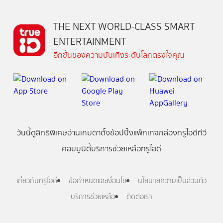
THE NEXT WORLD-CLASS SMART
ENTERTAINMENT
อีกขั้นของความบันเทิงระดับโลกตรงใจคุณ
วันนี้
ดู
สิทธิพิเศษ
อ่าน
เกม
ตาตั้ง
ช้อปปิ้ง
แพ็กเกจ
กล่องทรูไอดีทีวี
คอมมูนิตี้
บริการช่วยเหลือทรูไอดี
เกี่ยวกับทรูไอดี
ข้อกำหนดและเงื่อนไข
นโยบายความเป็นส่วนตัว
บริการช่วยเหลือ
ติดต่อเรา