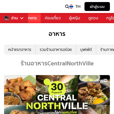
TH
เข้าสู่ระบบ
วงการเพลง
อ่าน
อาหาร
ท่องเที่ยว
ผู้หญิง
ดูดวง
ทรูไ
อาหาร
หน้าแรกอาหาร
รวมร้านอาหารอร่อย
บุฟเฟ่ต์
ร้านกา
ร้านอาหารCentralNorthVille