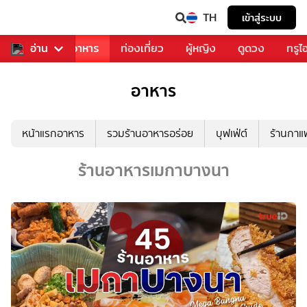
TH
เข้าสู่ระบบ
วงการเพลง
อ่าน
อาหาร
ท่องเที่ยว
ผู้หญิง
ดูดวง
ทรูไ
อาหาร
หน้าแรกอาหาร
รวมร้านอาหารอร่อย
บุฟเฟ่ต์
ร้านกา
ร้านอาหารเมกาบางนา