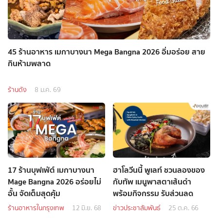
45 ร้านอาหาร เมกาบางนา Mega Bangna 2026 อิ่มอร่อย สาย
กินห้ามพลาด
ร้านดัง
8 ม.ค. 69
17 ร้านบุฟเฟ่ต์ เมกาบางนา
ฮาโลวีนนี้ พูเลท์ ชวนลองของ
Mage Bangna 2026 อร่อยไม่
กับทัพ เมนูพาสตาเส้นดำ
อั้น จัดเต็มสุดคุ้ม
พร้อมกิจกรรม รับส่วนลด
ร้านอาหารในกรุงเทพ
12 มิ.ย. 68
ข่าวประชาสัมพันธ์
25 ต.ค. 66