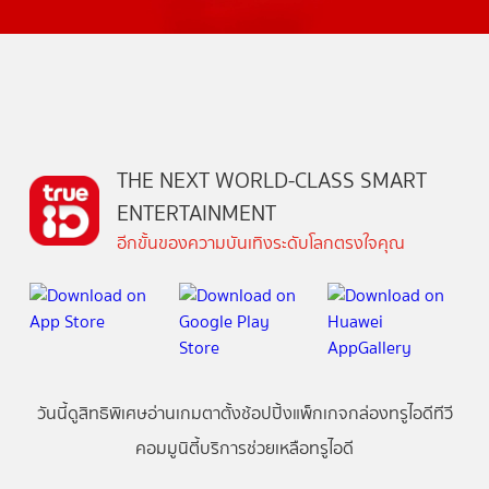
THE NEXT WORLD-CLASS SMART
ENTERTAINMENT
อีกขั้นของความบันเทิงระดับโลกตรงใจคุณ
วันนี้
ดู
สิทธิพิเศษ
อ่าน
เกม
ตาตั้ง
ช้อปปิ้ง
แพ็กเกจ
กล่องทรูไอดีทีวี
คอมมูนิตี้
บริการช่วยเหลือทรูไอดี