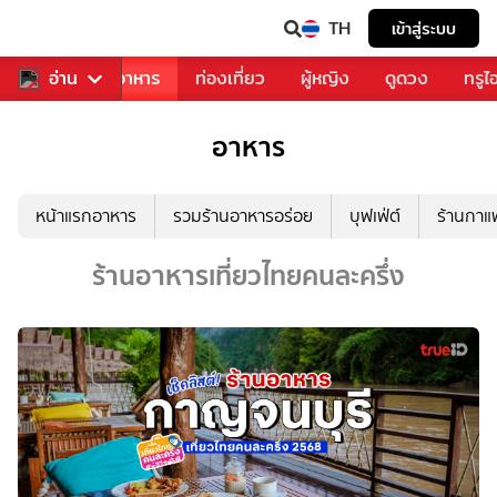
TH
เข้าสู่ระบบ
วงการเพลง
อ่าน
อาหาร
ท่องเที่ยว
ผู้หญิง
ดูดวง
ทรูไ
อาหาร
หน้าแรกอาหาร
รวมร้านอาหารอร่อย
บุฟเฟ่ต์
ร้านกา
ร้านอาหารเที่ยวไทยคนละครึ่ง