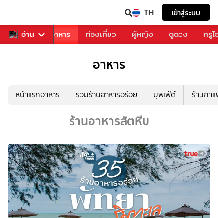
TH
เข้าสู่ระบบ
วงการเพลง
อ่าน
อาหาร
ท่องเที่ยว
ผู้หญิง
ดูดวง
ทรูไ
อาหาร
หน้าแรกอาหาร
รวมร้านอาหารอร่อย
บุฟเฟ่ต์
ร้านกา
ร้านอาหารสัตหีบ