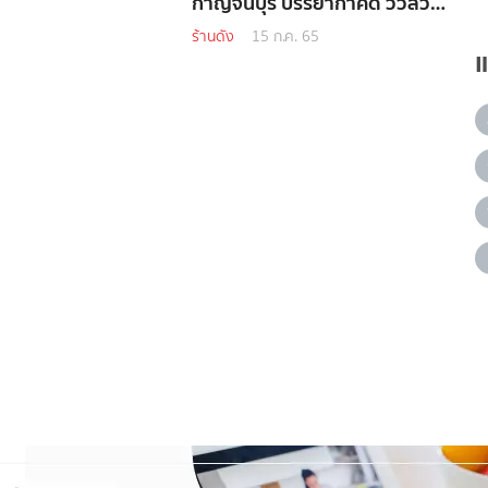
กาญจนบุรี บรรยากาศดี วิวสวย
สุดปัง!
ร้านดัง
15 ก.ค. 65