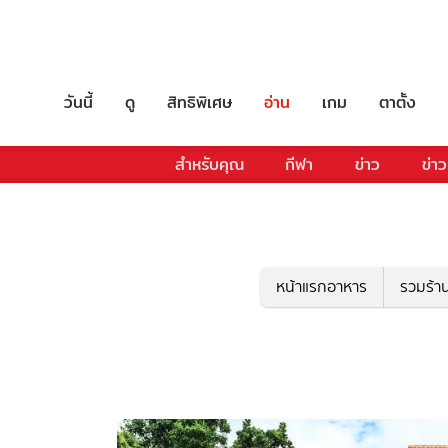
วันนี้
ดู
สิทธิพิเศษ
อ่าน
เกม
ตาตั้ง
สำหรับคุณ
กีฬา
ข่าว
ข่าว
หน้าแรกอาหาร
รวมร้า