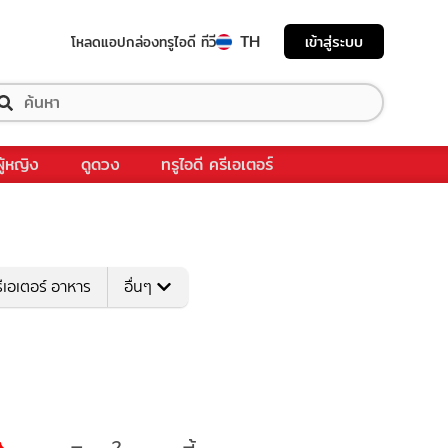
TH
เข้าสู่ระบบ
โหลดแอป
กล่องทรูไอดี ทีวี
ผู้หญิง
ดูดวง
ทรูไอดี ครีเอเตอร์
ีเอเตอร์ อาหาร
อื่นๆ