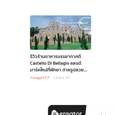
รีวิวร้านอาหารบรรยากาศดี
Castello Di Bellagio แลนด์
มาร์คใหม่ที่พัทยา ถ่ายรูปสวย
ปราสาทสุดหรูโรแมนติก
𝓕𝓪𝓷𝓰𝔃𝓦𝓣𝓕
18 พ.ย. 63