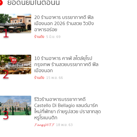
ยอดนิยมในตอนนี้
20 ร้านอาหาร บรรยากาศดี ฟีล
เมืองนอก 2026 ร้านสวย วิวปัง
1
อาหารอร่อย
ร้านดัง
5 มิ.ย. 69
10 ร้านอาหาร คาเฟ่ สไตล์ยุโรป
กรุงเทพ ร้านสวยบรรยากาศดี ฟีล
2
เมืองนอก
ร้านดัง
15 พ.ย. 66
รีวิวร้านอาหารบรรยากาศดี
Castello Di Bellagio แลนด์มาร์ค
3
ใหม่ที่พัทยา ถ่ายรูปสวย ปราสาทสุด
หรูโรแมนติก
𝓕𝓪𝓷𝓰𝔃𝓦𝓣𝓕
18 พ.ย. 63