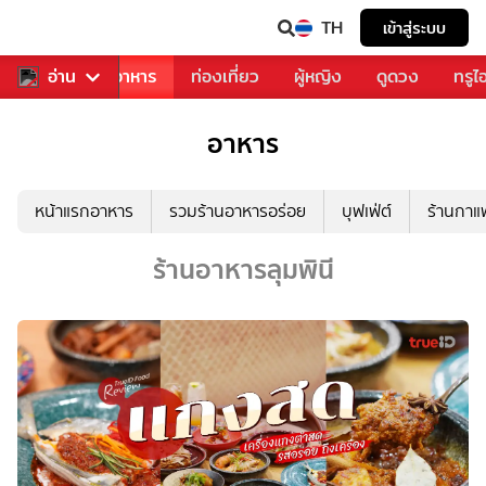
TH
เข้าสู่ระบบ
วงการเพลง
อ่าน
อาหาร
ท่องเที่ยว
ผู้หญิง
ดูดวง
ทรูไ
อาหาร
หน้าแรกอาหาร
รวมร้านอาหารอร่อย
บุฟเฟ่ต์
ร้านกา
ร้านอาหารลุมพินี